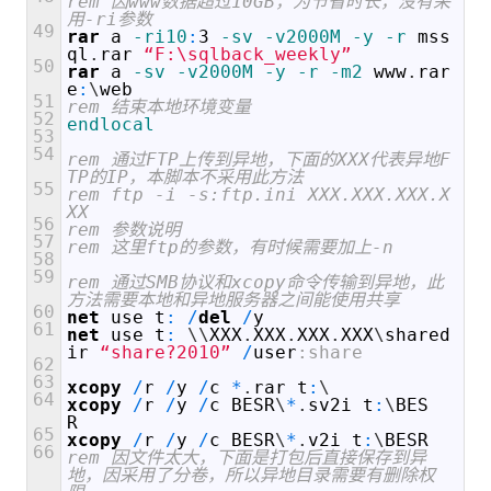
rem 因www数据超过10GB，为节省时长，没有采
用-ri参数  
49
rar
a
 -ri10
:
3
 -sv
 -v2000M
 -y
 -r
mss
ql
.
rar
“F:\sqlback_weekly”
50
rar
a
 -sv
 -v2000M
 -y
 -r
 -m2
www
.
rar
e
:
\
web
51
rem 结束本地环境变量  
52
endlocal
53
54
rem 通过FTP上传到异地，下面的XXX代表异地F
TP的IP，本脚本不采用此方法  
55
rem ftp -i -s:ftp.ini XXX.XXX.XXX.X
XX  
56
rem 参数说明  
57
rem 这里ftp的参数，有时候需要加上-n  
58
59
rem 通过SMB协议和xcopy命令传输到异地，此
方法需要本地和异地服务器之间能使用共享  
60
net
use
t
:
/
del
/
y
61
net
use
t
:
\
\
XXX
.
XXX
.
XXX
.
XXX
\
shared
ir
“share?2010”
/
user
:share
62
63
xcopy
/
r
/
y
/
c
*
.
rar
t
:
\
64
xcopy
/
r
/
y
/
c
BESR
\
*
.
sv2i
t
:
\
BES
R
65
xcopy
/
r
/
y
/
c
BESR
\
*
.
v2i
t
:
\
BESR
66
rem 因文件太大，下面是打包后直接保存到异
地，因采用了分卷，所以异地目录需要有删除权