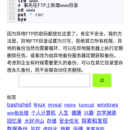
lcd
www
11
#
事先在FTP上新建www目录
12
cd
www
13
put
*
.
rar
14
bye
因为异地FTP的密码都放在这里了，肯定不安全，我的方
法是，异地FTP目录设置为只写，拒绝其它所有权限，异
地的备份当然也需要循环，可以在异地服务器上执行定期
删除任务。或者改为由异地备份服务器定期获取备份。
考虑到企业有时候需要更久的备份，可以在其它目录里存
放永久备份，而不会被自动任务删除。
搜
索
标签
bashshell
linux
windows
mysql
nginx
tomcat
人生
健康
古学渊源
win批处理
个人计算机
兴趣
探索和发现
回忆录
大好河山
存储
安全优化
数据备份
转载
运维
监控
虚拟化
黑客攻防