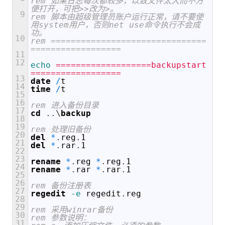
rem 如果日志每次都较多，以致文件太大而不方
便打开，可把>>改为>。  
9
rem 脚本由超级管理员账户运行正常，请不要使
用system用户，否则net use命令执行不会成
功。  
10
rem ===============================
==================  
11
12
echo
 ===================backupstart
==================  
13
date
/
t
14
time
/
t
15
16
rem 进入备份目录  
17
cd
.
.
\
backup
18
19
rem 处理旧备份  
20
del
*
.
reg
.
1
21
del
*
.
rar
.
1
22
23
rename
*
.
reg
*
.
reg
.
1
24
rename
*
.
rar
*
.
rar
.
1
25
26
rem 备份注册表  
27
regedit
 -e
regedit
.
reg
28
29
rem 采用winrar备份  
30
rem 参数说明：  
31