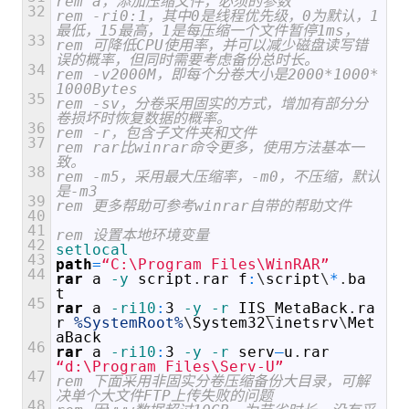
rem a，添加压缩文件，必须的参数  
32
rem -ri0:1，其中0是线程优先级，0为默认，1
最低，15最高，1是每压缩一个文件暂停1ms，  
33
rem 可降低CPU使用率，并可以减少磁盘读写错
误的概率，但同时需要考虑备份总时长。  
34
rem -v2000M，即每个分卷大小是2000*1000*
1000Bytes  
35
rem -sv，分卷采用固实的方式，增加有部分分
卷损坏时恢复数据的概率。  
36
rem -r，包含子文件夹和文件  
37
rem rar比winrar命令更多，使用方法基本一
致。  
38
rem -m5，采用最大压缩率，-m0，不压缩，默认
是-m3  
39
rem 更多帮助可参考winrar自带的帮助文件  
40
41
rem 设置本地环境变量  
42
setlocal
43
path
=
“C:\Program Files\WinRAR”
44
rar
a
 -y
script
.
rar
f
:
\
script
\
*
.
ba
t
45
rar
a
 -ri10
:
3
 -y
 -r
IIS
_
MetaBack
.
ra
r
%SystemRoot%
\
System32
\
inetsrv
\
Met
aBack
46
rar
a
 -ri10
:
3
 -y
 -r
serv
–
u
.
rar
“d:\Program Files\Serv-U”
47
rem 下面采用非固实分卷压缩备份大目录，可解
决单个大文件FTP上传失败的问题  
48