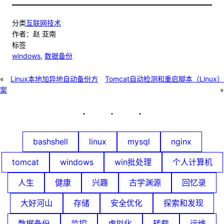
分类
互联网技术
作者：
赵 亚南
标签
windows
, 
数据备份
«
Linux本地加异地自动备份方
Tomcat自动检测和重启脚本（Linux）
案
»
bashshell
linux
mysql
nginx
tomcat
windows
win批处理
个人计算机
人生
健康
兴趣
古学渊源
回忆录
大好河山
存储
安全优化
探索和发现
数据备份
监控
虚拟化
转载
运维