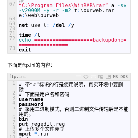
限  
67
“C:\Program Files\WinRAR\rar”
a
 -sv
-v2000M
 -y
 -r
 -m2
t
:
\
ourweb
.
rar
e
:
\
web
\
ourweb
68
69
net
use
t
:
/
del
/
y
70
71
time
/
t
72
echo
 ===================backupdone=
================  
73
exit
下面是ftp.ini的内容：
ftp.ini
MS DOS
1
#
带“#”标识的行是使用说明，真实环境中要删
除
2
#
下面是用户名和密码
3
username
4
password
5
#
采用二进制模式，否则二进制文件传输后是不能
用的。
6
bin
7
put
regedit
.
reg
8
#
上传多个文件命令
9
mput
*
.
rar
10