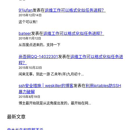
91jufan
发表在
运维工作可以格式化似任务进程？
2015年12月14日
这个可以有！
bateer
发表在
运维工作可以格式化似任务进程？
2015年11月12日
从百度点进来的，支持一下
尚吾网QQ-14022301
发表在
运维工作可以格式化似任务进
程？
2015年10月22日
闲来无事，到此一游 乙未年(羊)九月初十…
ssh安全措施 | weskiller的博客
发表在
利用iptables防SSH
暴力破解
2015年8月19日
博主最开始就是从这角度出发的，最开始在网…
最新文章
曲木长生和鸣鹅不杀