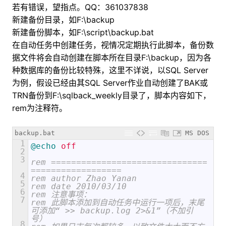
若有错误，望指点。QQ：361037838
新建备份目录，如F:\backup
新建备份脚本，如F:\script\backup.bat
在自动任务中创建任务，视情况定期执行此脚本，备份数
据文件将会自动创建在脚本所在目录F:\backup，因为各
种数据库的备份比较特殊，这里不详说，以SQL Server
为例，假设已经由其SQL Server作业自动创建了BAK或
TRN备份到F:\sqlback_weekly目录了，脚本内容如下，
rem为注释符。
backup.bat
MS DOS
1
@echo
 off  
2
3
rem ===============================
==================  
4
rem author Zhao Yanan  
5
rem date 2010/03/10  
6
rem 注意事项：  
7
rem 此脚本添加到自动任务中运行一项后，末尾
可添加“ >> backup.log 2>&1”（不加引
号）  
8