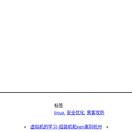
标签
linux
, 
安全优化
, 
黑客攻防
«
虚拟机的学习-组装机和xen
离别杭州
»