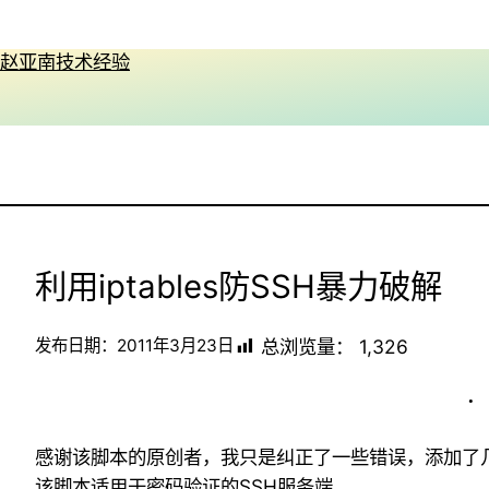
跳
至
赵亚南技术经验
内
容
利用iptables防SSH暴力破解
总浏览量：
1,326
发布日期：
2011年3月23日
感谢该脚本的原创者，我只是纠正了一些错误，添加了
该脚本适用于密码验证的SSH服务端。