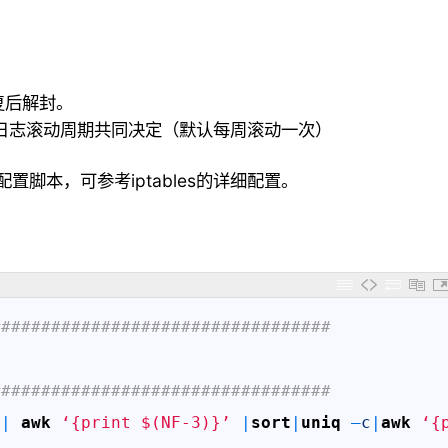
恢复后解封。
cure日志滚动周期共同决定（默认每周滚动一次）
是初始配置脚本，可参考iptables的详细配置。
##################################
##################################
|
awk
‘{print $(NF-3)}’
|
sort
|
uniq
–
c
|
awk
‘{p