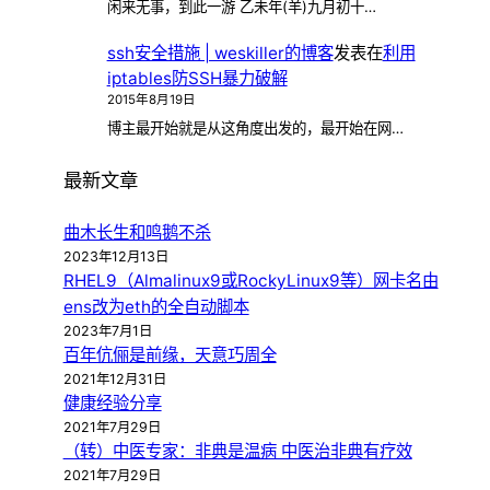
闲来无事，到此一游 乙未年(羊)九月初十…
ssh安全措施 | weskiller的博客
发表在
利用
iptables防SSH暴力破解
2015年8月19日
博主最开始就是从这角度出发的，最开始在网…
最新文章
曲木长生和鸣鹅不杀
2023年12月13日
RHEL9（Almalinux9或RockyLinux9等）网卡名由
ens改为eth的全自动脚本
2023年7月1日
百年伉俪是前缘，天意巧周全
2021年12月31日
健康经验分享
2021年7月29日
（转）中医专家：非典是温病 中医治非典有疗效
2021年7月29日