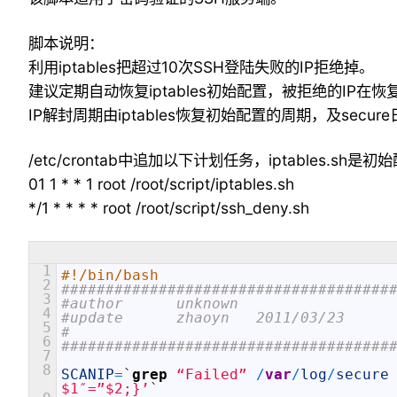
脚本说明：
利用iptables把超过10次SSH登陆失败的IP拒绝掉。
建议定期自动恢复iptables初始配置，被拒绝的IP在
IP解封周期由iptables恢复初始配置的周期，及se
/etc/crontab中追加以下计划任务，iptables.sh
01 1 * * 1 root /root/script/iptables.sh
*/1 * * * * root /root/script/ssh_deny.sh
1
#!/bin/bash
2
#####################################
3
#author      unknown
4
#update      zhaoyn   2011/03/23
5
#
6
#####################################
7
8
SCANIP
=
`
grep
“Failed”
/
var
/
log
/
secure
$1″=”$2;}’
`