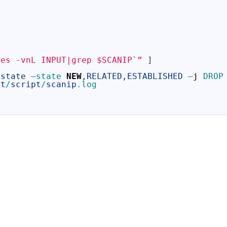
les -vnL INPUT|grep $SCANIP`”
]
state
—
state 
NEW
,
RELATED
,
ESTABLISHED
–
j
DROP
ot
/
script
/
scanip
.log