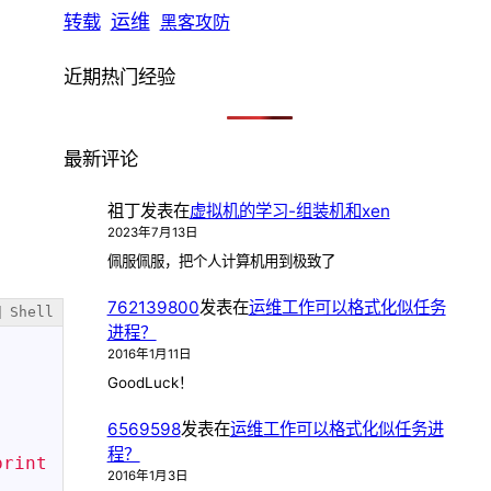
转载
运维
黑客攻防
近期热门经验
最新评论
祖丁
发表在
虚拟机的学习-组装机和xen
2023年7月13日
佩服佩服，把个人计算机用到极致了
762139800
发表在
运维工作可以格式化似任务
Shell
进程？
2016年1月11日
GoodLuck！
6569598
发表在
运维工作可以格式化似任务进
程？
rint 
2016年1月3日