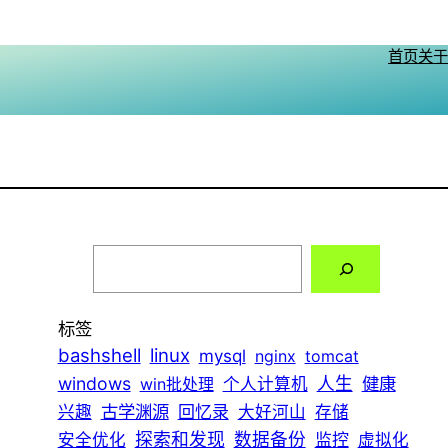
首页
关于
搜
索
标签
bashshell
linux
mysql
nginx
tomcat
windows
人生
健康
win批处理
个人计算机
古学渊源
兴趣
回忆录
大好河山
存储
探索和发现
数据备份
安全优化
监控
虚拟化