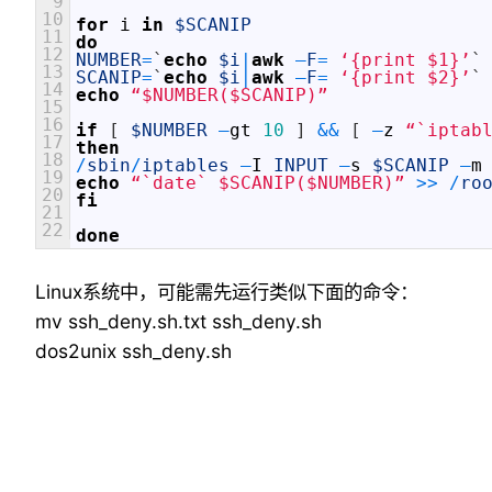
9
10
for
i
in
$SCANIP
11
do
12
NUMBER
=
`
echo
$i
|
awk
–
F
=
‘{print $1}’
`
13
SCANIP
=
`
echo
$i
|
awk
–
F
=
‘{print $2}’
`
14
echo
“$NUMBER($SCANIP)”
15
16
if
[
$NUMBER
–
gt
10
]
&&
[
–
z
“`iptab
17
then
18
/
sbin
/
iptables
–
I
INPUT
–
s
$SCANIP
–
m
19
echo
“`date` $SCANIP($NUMBER)”
>>
/
ro
20
fi
21
22
done
Linux系统中，可能需先运行类似下面的命令：
mv ssh_deny.sh.txt ssh_deny.sh
dos2unix ssh_deny.sh