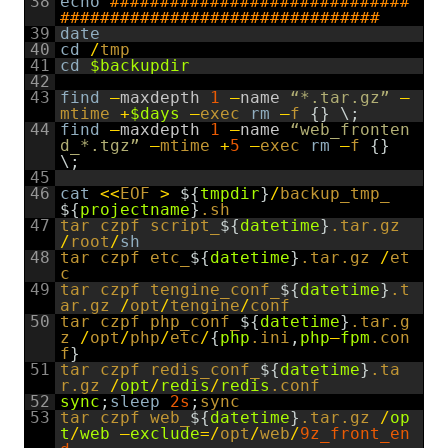
38
echo
##############################
################################
39
date
40
cd
/
tmp
41
cd
$backupdir
42
43
find
–
maxdepth
1
–
name
“*.tar.gz”
–
mtime
+
$days
–
exec
rm
–
f
{
}
\
;
44
find
–
maxdepth
1
–
name
“web_fronten
d_*.tgz”
–
mtime
+
5
–
exec
rm
–
f
{
}
\
;
45
46
cat
<<
EOF
>
$
{
tmpdir
}
/
backup_tmp_
$
{
projectname
}
.sh
47
tar
czpf
script_
$
{
datetime
}
.tar
.gz
/
root
/
sh
48
tar
czpf
etc_
$
{
datetime
}
.tar
.gz
/
et
c
49
tar
czpf
tengine_conf_
$
{
datetime
}
.t
ar
.gz
/
opt
/
tengine
/
conf
50
tar
czpf
php_conf_
$
{
datetime
}
.tar
.g
z
/
opt
/
php
/
etc
/
{
php
.ini
,
php
–
fpm
.con
f
}
51
tar
czpf
redis_conf_
$
{
datetime
}
.ta
r
.gz
/
opt
/
redis
/
redis
.conf
52
sync
;
sleep
2s
;
sync
53
tar
czpf
web_
$
{
datetime
}
.tar
.gz
/
op
t
/
web
—
exclude
=
/
opt
/
web
/
9z_front_en