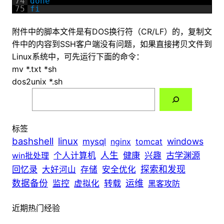
74
done
75
fi
附件中的脚本文件是有DOS换行符（CR/LF）的，复制文
件中的内容到SSH客户端没有问题，如果直接拷贝文件到
Linux系统中，可先运行下面的命令：
mv *.txt *sh
dos2unix *.sh
搜
索
标签
bashshell
linux
windows
mysql
nginx
tomcat
人生
健康
古学渊源
win批处理
个人计算机
兴趣
探索和发现
回忆录
大好河山
存储
安全优化
数据备份
转载
运维
监控
虚拟化
黑客攻防
近期热门经验