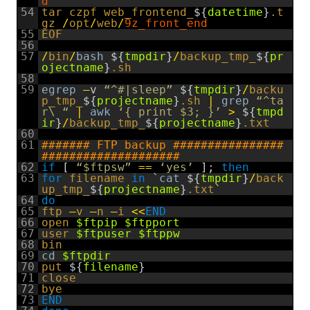
d
54
tar
czpf
web_frontend_
$
{
datetime
}
.t
gz
/
opt
/
web
/
9z_front_end
55
EOF
56
57
/
bin
/
bash
$
{
tmpdir
}
/
backup_tmp_
$
{
pr
ojectname
}
.sh
58
59
egrep
–
v
“^#|sleep”
$
{
tmpdir
}
/
backu
p_tmp_
$
{
projectname
}
.sh
|
grep
“^ta
r\ “
|
awk
‘{ print $3; }’
>
$
{
tmpd
ir
}
/
backup_tmp_
$
{
projectname
}
.txt
60
61
####### FTP backup ################
####################
62
if
[
“$ftpsw”
==
‘yes’
]
;
then
63
for
filename
in
`
cat
$
{
tmpdir
}
/
back
up_tmp_
$
{
projectname
}
.txt
`
64
do
65
ftp
–
v
–
n
–
i
<<
END
66
open
$ftpip
$ftpport
67
user
$ftpuser
$ftppw
68
bin
69
cd
$ftpdir
70
put
$
{
filename
}
71
close
72
bye
73
END