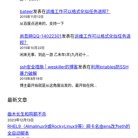
bateer
发表在
运维工作可以格式化似任务进程？
2015年11月12日
从百度点进来的，支持一下
尚吾网QQ-14022301
发表在
运维工作可以格式化似任务进
程？
2015年10月22日
闲来无事，到此一游 乙未年(羊)九月初十…
ssh安全措施 | weskiller的博客
发表在
利用iptables防SSH
暴力破解
2015年8月19日
博主最开始就是从这角度出发的，最开始在网…
最新文章
曲木长生和鸣鹅不杀
2023年12月13日
RHEL9（Almalinux9或RockyLinux9等）网卡名由ens改为eth的
全自动脚本