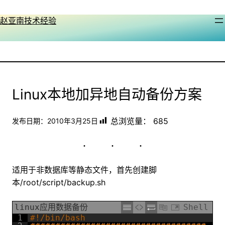
跳
至
赵亚南技术经验
内
容
Linux本地加异地自动备份方案
总浏览量：
685
发布日期：
2010年3月25日
适用于非数据库等静态文件，首先创建脚
本/root/script/backup.sh
linux应用数据备份
Shell
1
#!/bin/bash