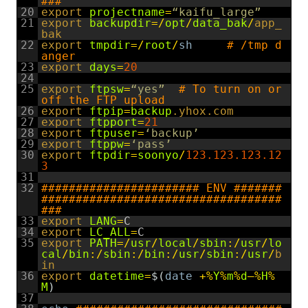
###
20
export 
projectname
=
“kaifu_large”
21
export 
backupdir
=
/
opt
/
data_bak
/
app_
bak
22
export 
tmpdir
=
/
root
/
sh
# /tmp d
anger
23
export 
days
=
20
24
25
export 
ftpsw
=
“yes”
# To turn on or 
off the FTP upload
26
export 
ftpip
=
backup
.yhox
.com
27
export 
ftpport
=
21
28
export 
ftpuser
=
‘backup’
29
export 
ftppw
=
‘pass’
30
export 
ftpdir
=
soonyo
/
123.123.123.12
3
31
32
####################### ENV #######
###################################
###
33
export 
LANG
=
C
34
export 
LC_ALL
=
C
35
export 
PATH
=
/
usr
/
local
/
sbin
:
/
usr
/
lo
cal
/
bin
:
/
sbin
:
/
bin
:
/
usr
/
sbin
:
/
usr
/
b
in
36
export 
datetime
=
$
(
date
+
%
Y
%
m
%
d
–
%
H
%
M
)
37