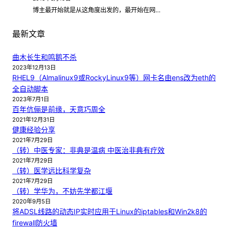
博主最开始就是从这角度出发的，最开始在网…
最新文章
曲木长生和鸣鹅不杀
2023年12月13日
RHEL9（Almalinux9或RockyLinux9等）网卡名由ens改为eth的
全自动脚本
2023年7月1日
百年伉俪是前缘，天意巧周全
2021年12月31日
健康经验分享
2021年7月29日
（转）中医专家：非典是温病 中医治非典有疗效
2021年7月29日
（转）医学远比科学复杂
2021年7月29日
（转）学华为，不妨先学都江堰
2020年9月5日
将ADSL线路的动态IP实时应用于Linux的iptables和Win2k8的
firewall防火墙