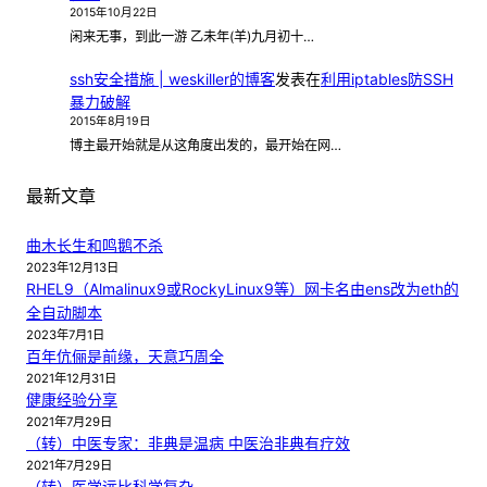
2015年10月22日
闲来无事，到此一游 乙未年(羊)九月初十…
ssh安全措施 | weskiller的博客
发表在
利用iptables防SSH
暴力破解
2015年8月19日
博主最开始就是从这角度出发的，最开始在网…
最新文章
曲木长生和鸣鹅不杀
2023年12月13日
RHEL9（Almalinux9或RockyLinux9等）网卡名由ens改为eth的
全自动脚本
2023年7月1日
百年伉俪是前缘，天意巧周全
2021年12月31日
健康经验分享
2021年7月29日
（转）中医专家：非典是温病 中医治非典有疗效
2021年7月29日
（转）医学远比科学复杂