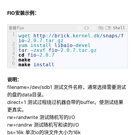
FIO安装示例：
安装fio
Shell
1
wget 
http
:
/
/
brick
.kernel
.dk
/
snaps
/
f
io
–
2.0.7.tar.gz
2
yum 
install 
libaio
–
devel
3
tar
–
zxvf 
fio
–
2.0.7.tar.gz
4
cd
fio
–
2.0.7
5
make
6
make
install
说明：
filename=/dev/sdb1 测试文件名称，通常选择需要测试
的盘的data目录。
direct=1 测试过程绕过机器自带的buffer。使测试结果
更真实。
rw=randwrite 测试随机写的I/O
rw=randrw 测试随机写和读的I/O
bs=16k 单次io的块文件大小为16k