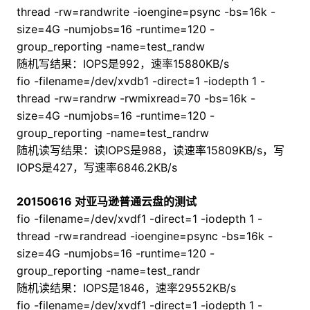
thread -rw=randwrite -ioengine=psync -bs=16k -
size=4G -numjobs=16 -runtime=120 -
group_reporting -name=test_randw
随机写结果：IOPS是992，速率15880KB/s
fio -filename=/dev/xvdb1 -direct=1 -iodepth 1 -
thread -rw=randrw -rwmixread=70 -bs=16k -
size=4G -numjobs=16 -runtime=120 -
group_reporting -name=test_randrw
随机读写结果：读IOPS是988，读速率15809KB/s，写
IOPS是427，写速率6846.2KB/s
20150616 对亚马逊普通云盘的测试
fio -filename=/dev/xvdf1 -direct=1 -iodepth 1 -
thread -rw=randread -ioengine=psync -bs=16k -
size=4G -numjobs=16 -runtime=120 -
group_reporting -name=test_randr
随机读结果：IOPS是1846，速率29552KB/s
fio -filename=/dev/xvdf1 -direct=1 -iodepth 1 -