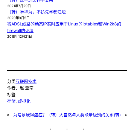
2021年7月29日
（转）学华为，不妨先学都江堰
2020年9月5日
将ADSL线路的动态IP实时应用于Linux的iptables和Win2k8的
firewall防火墙
2018年12月21日
分类
互联网技术
作者：
赵 亚南
标签
存储
, 
虚拟化
«
为啥是我得癌症？（转）
大自然与人类能量级别的关系(转)
»